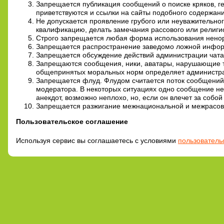
Запрещается публикация сообщений о поиске кряков, г
приветствуются и ссылки на сайты подобного содержани
Не допускается проявление грубого или неуважительног
квалификацию, делать замечания рассового или религиоз
Строго запрещается любая форма использования ненорм
Запрещается распространение заведомо ложной инфо
Запрещается обсуждение действий администрации чата. Е
Запрещаются сообщения, ники, аватары, нарушающие 
общепринятых моральных норм определяет администра
Запрещается флуд. Флудом считается поток сообщений
модератора. В некоторых ситуациях одно сообщение нел
анекдот, возможно неплохо, но, если он влечет за собой
Запрещается разжигание межнациональной и межрасов
Пользовательское соглашение
Используя сервис вы соглашаетесь с условиями
пользователь