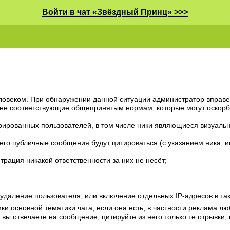
Войти в чат «Звёздный Принц» >>>
ловеком. При обнаружении данной ситуации администратор вправе 
 не соответствующие общепринятым нормам, которые могут оскорби
трированных пользователей, в том числе ники являющиеся визуаль
 его публичные сообщения будут цитироваться (с указанием ника, и
рация никакой ответственности за них не несёт;
удаление пользователя, или включение отдельных IP-адресов в та
и основной тематики чата, если она есть, в частности реклама л
 вы отвечаете на сообщение, цитируйте из него только те отрывки