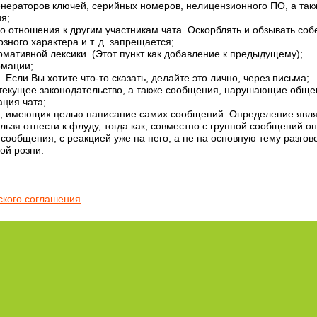
енераторов ключей, серийных номеров, нелицензионного ПО, а та
я;
о отношения к другим участникам чата. Оскорблять и обзывать со
ного характера и т. д. запрещается;
ативной лексики. (Этот пункт как добавление к предыдущему);
рмации;
сли Вы хотите что-то сказать, делайте это лично, через письма;
текущее законодательство, а также сообщения, нарушающие общ
ция чата;
, имеющих целью написание самих сообщений. Определение явля
ьзя отнести к флуду, тогда как, совместно с группой сообщений о
 сообщения, с реакцией уже на него, а не на основную тему разгово
ой розни.
ского соглашения
.